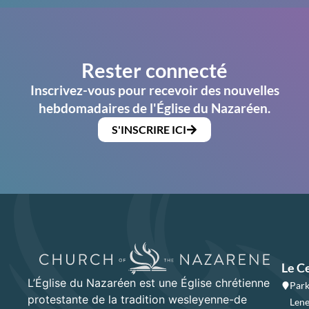
Rester connecté
Inscrivez-vous pour recevoir des nouvelles
hebdomadaires de l'Église du Nazaréen.
S'INSCRIRE ICI
Le C
L’Église du Nazaréen est une Église chrétienne
Park
protestante de la tradition wesleyenne-de
Lene