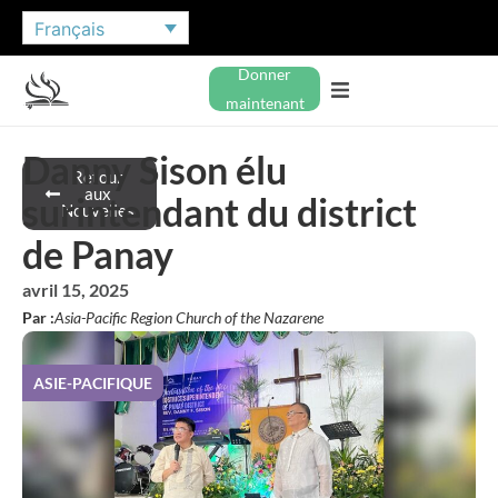
Français
Donner
maintenant
Danny Sison élu
Retour
aux
surintendant du district
Nouvelles
de Panay
avril 15, 2025
Par :
Asia-Pacific Region Church of the Nazarene
ASIE-PACIFIQUE