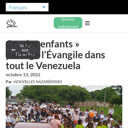
Français
Donner
maintenant
Cry des enfants »
Retour
aux
partage l’Évangile dans
Nouvelles
tout le Venezuela
octobre 13, 2022
Par :
NOUVELLES NAZARÉENNES