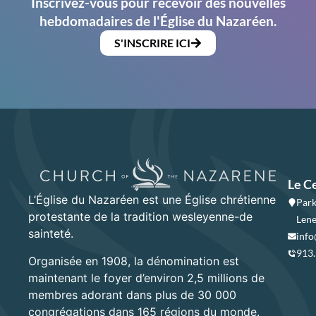
Inscrivez-vous pour recevoir des nouvelles
hebdomadaires de l'Église du Nazaréen.
S'INSCRIRE ICI
Le C
L’Église du Nazaréen est une Église chrétienne
Park
protestante de la tradition wesleyenne-de
Lene
sainteté.
info
913
Organisée en 1908, la dénomination est
maintenant le foyer d’environ 2,5 millions de
membres adorant dans plus de 30 000
congrégations dans 165 régions du monde.