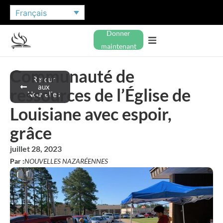
Français
Donner
maintenant
Communauté de
Retour
aux
ressources de l’Église de
Nouvelles
Louisiane avec espoir,
grâce
juillet 28, 2023
Par :
NOUVELLES NAZARÉENNES