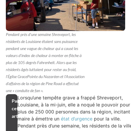
Pendant près d'une semaine Shreveport, les
résidents de Louisiane étaient sans puissance
pendant une vague de chaleur qui a causé les
valeurs d'index de chaleur à monter en flèche à
plus de 105 degrés Fahrenheit. Alors que les
résidents âgés luttaient pour rester au froid,
l'Église GracePointe du Nazaréen et l'Association
d'affaires de la région de Pine Road a effectué
une « conduite de fan ».
Lorsqu’une tempête grave a frappé Shreveport,
Partager
Louisiane, à la mi-juin, elle a noqué le pouvoir pour
cet
plus de 250 000 personnes dans la région, incitant 
article
maire à émettre un
état d’urgence
pour la ville.
Pendant près d’une semaine, les résidents de la vill