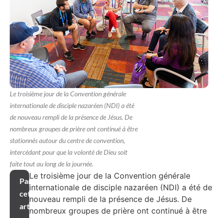
Le troisième jour de la Convention générale
internationale de disciple nazaréen (NDI) a été
de nouveau rempli de la présence de Jésus. De
nombreux groupes de prière ont continué à être
stationnés autour du centre de convention,
intercédant pour que la volonté de Dieu soit
faite tout au long de la journée.
Le troisième jour de la Convention générale
Partager
internationale de disciple nazaréen (NDI) a été de
cet
nouveau rempli de la présence de Jésus. De
article
nombreux groupes de prière ont continué à être