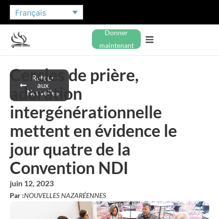
Français
Donner
maintenant
Cercles de prière,
Retour
aux
adoration
Nouvelles
intergénérationnelle
mettent en évidence le
jour quatre de la
Convention NDI
juin 12, 2023
Par :
NOUVELLES NAZARÉENNES