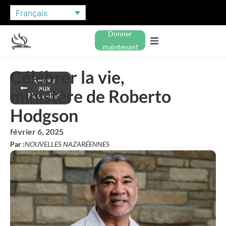
Français
Donner
maintenant
Célébrer la vie,
Retour
aux
ministère de Roberto
Nouvelles
Hodgson
février 6, 2025
Par :
NOUVELLES NAZARÉENNES