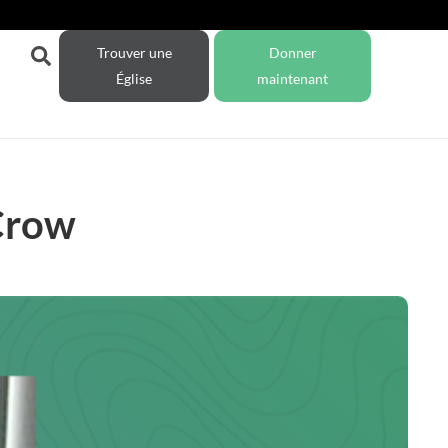
Trouver une
Donner
Église
maintenant
 Crow