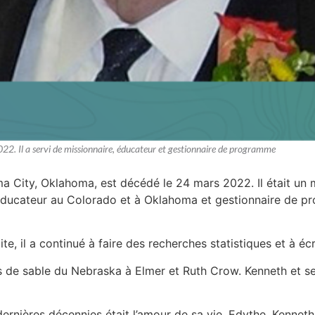
2. Il a servi de missionnaire, éducateur et gestionnaire de programme
 City, Oklahoma, est décédé le 24 mars 2022. Il était un m
d’éducateur au Colorado et à Oklahoma et gestionnaire de p
ite, il a continué à faire des recherches statistiques et à écr
s de sable du Nebraska à Elmer et Ruth Crow. Kenneth et se
rnières décennies était l’amour de sa vie, Edythe. Kennet