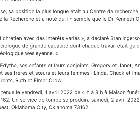
ise, sa position la plus longue était au Centre de recherch
de la Recherche et a noté qu’il « semble que le Dr Kenneth 
l chrétien avec des intérêts variés », a déclaré Stan Ingersol
ciologue de grande capacité dont chaque travail était guidé 
théologique wesleyenne. «
Edythe, ses enfants et leurs conjoints, Gregory et Janet, An
t ses frères et sœurs et leurs femmes : Linda, Chuck et Imal
arents, Ruth et Elmer Crow.
 tenue le vendredi, 1 avril 2022 de 4 h à 8 h à Maison funé
62. Un service de tombe se produira samedi, 2 avril 2022 
est, Oklahoma City, Oklahoma 73162.