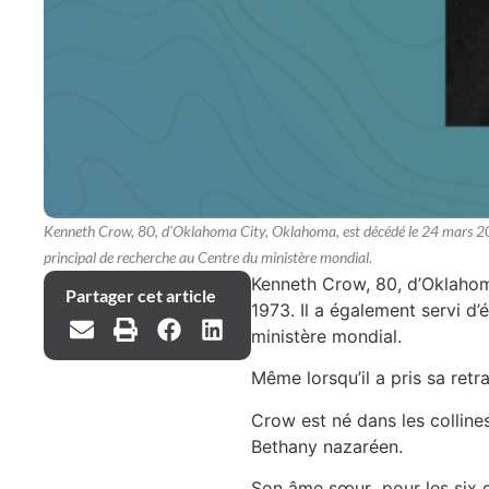
Kenneth Crow, 80, d'Oklahoma City, Oklahoma, est décédé le 24 mars 202
principal de recherche au Centre du ministère mondial.
Kenneth Crow, 80, d’Oklahoma
Partager cet article
1973. Il a également servi 
ministère mondial.
Même lorsqu’il a pris sa retra
Crow est né dans les colline
Bethany nazaréen.
Son âme sœur pour les six de