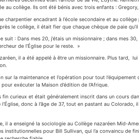
 au collège. Ils ont été bénis avec trois enfants : Gregory, 
ue charpentier encadrant à l’école secondaire et au collège 
Après le collège, il était fier que chaque chèque de paie qu’i
 suit : Dans mes 20, j’étais un missionnaire ; dans mes 30, j
ercheur de l’Église pour le reste. »
aréen, il a été appelé à être un missionnaire. Plus tard, l
gon.
 sur la maintenance et l’opération pour tout l’équipement d
our exécuter la Maison d’édition de l’Afrique.
s fin curieux et était généralement inscrit dans un cours dan
’Église, donc à l’âge de 37, tout en pastant au Colorado, i
, il a enseigné la sociologie au Collège nazaréen Mid-Ameri
institutionnelles pour Bill Sullivan, qui l’a convaincu de fi
e recherche fiable.