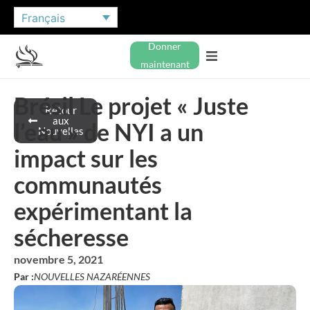
Français
Donner
maintenant
Brésil Le projet « Juste
Retour
aux
l’eau » de NYI a un
Nouvelles
impact sur les
communautés
expérimentant la
sécheresse
novembre 5, 2021
Par :
NOUVELLES NAZARÉENNES