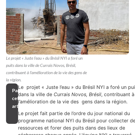
Le projet « Juste l'eau » du Brésil NYI a foré un
puits dans la ville de Currais Novos, Brésil,
contribuant à l'amélioration de la vie des gens de
la région.
Le projet « Juste l’eau » du Brésil NYI a foré un pui
Partager
dans la ville de
Currais Novos, Brésil
, contribuant à
cet
l’amélioration de la vie des gens dans la région.
article
Le projet fait partie de l’ordre du jour national du
programme national NYI du Brésil pour collecter d
ressources et forer des puits dans des lieux de
sécheresse chaque année. L’équipe NYI a traversé