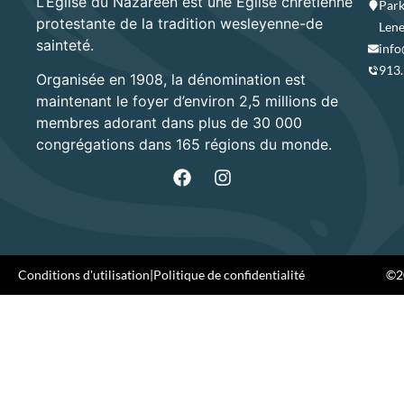
L’Église du Nazaréen est une Église chrétienne
Park
protestante de la tradition wesleyenne-de
Lene
sainteté.
info
913
Organisée en 1908, la dénomination est
maintenant le foyer d’environ 2,5 millions de
membres adorant dans plus de 30 000
congrégations dans 165 régions du monde.
Conditions d'utilisation
|
Politique de confidentialité
©20