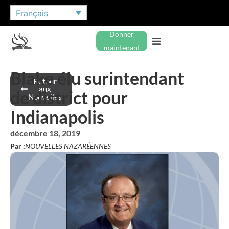
Français
Donner
maintenant
Blake élu surintendant
Retour
aux
de district pour
Nouvelles
Indianapolis
décembre 18, 2019
Par :
NOUVELLES NAZARÉENNES