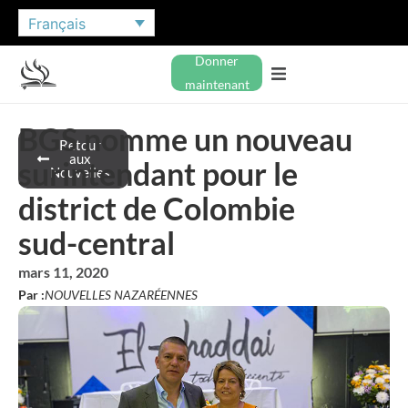
Français
Donner
maintenant
BGS nomme un nouveau
Retour
aux
surintendant pour le
Nouvelles
district de Colombie
sud-central
mars 11, 2020
Par :
NOUVELLES NAZARÉENNES