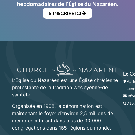
hebdomadaires de l'Église du Nazaréen.
S'INSCRIRE ICI
Le C
L’Église du Nazaréen est une Église chrétienne
Park
protestante de la tradition wesleyenne-de
Lene
sainteté.
info
913
Organisée en 1908, la dénomination est
maintenant le foyer d’environ 2,5 millions de
membres adorant dans plus de 30 000
congrégations dans 165 régions du monde.