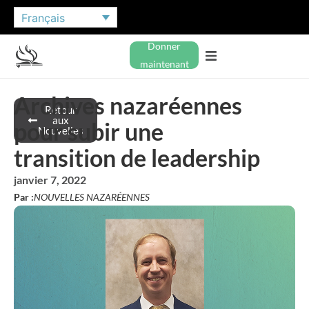
Français
Donner
maintenant
Archives nazaréennes
Retour
aux
pour subir une
Nouvelles
transition de leadership
janvier 7, 2022
Par :
NOUVELLES NAZARÉENNES