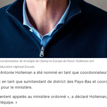
coordonnateur de stratégie de champ en Europe du Nord. Holleman sert
éducation régional Eurasie.
é Antonie Holleman a été nommé en tant que coordonnateur
 en tant que surintendant de district des Pays-Bas et coord
 pour le ministère.
ntent appelés au ministère ordonné », a déclaré Holleman, 
’équipe. »