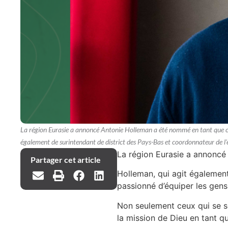
La région Eurasie a annoncé Antonie Holleman a été nommé en tant que 
également de surintendant de district des Pays-Bas et coordonnateur de l'
La région Eurasie a annonc
Partager cet article
Holleman, qui agit également
passionné d’équiper les gens
Non seulement ceux qui se se
la mission de Dieu en tant qu