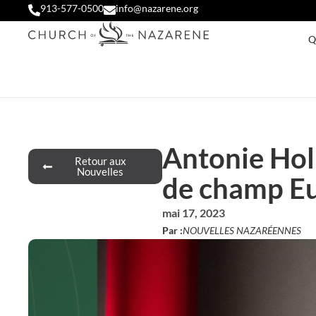
913-577-0500
info@nazarene.org
Q
Antonie Hol
Retour aux
Nouvelles
de champ E
mai 17, 2023
Par :
NOUVELLES NAZARÉENNES