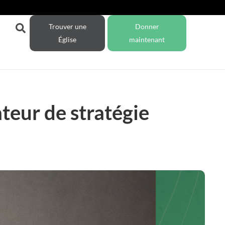
Trouver une
Donner
Église
maintenant
eur de stratégie