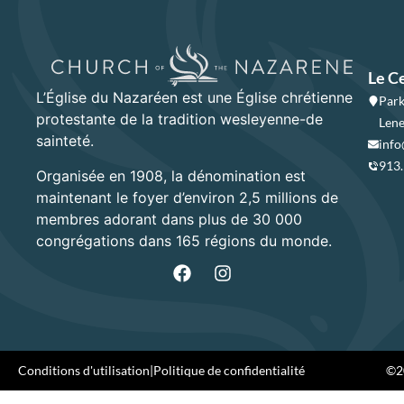
Le C
L’Église du Nazaréen est une Église chrétienne
Park
protestante de la tradition wesleyenne-de
Lene
sainteté.
info
913
Organisée en 1908, la dénomination est
maintenant le foyer d’environ 2,5 millions de
membres adorant dans plus de 30 000
congrégations dans 165 régions du monde.
Conditions d'utilisation
|
Politique de confidentialité
©20