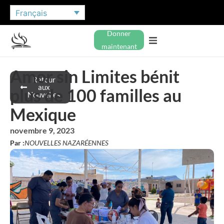
Français
Donner
maintenant
Amor sin Limites bénit
Retour
aux
plus de 100 familles au
Nouvelles
Mexique
novembre 9, 2023
Par :
NOUVELLES NAZARÉENNES