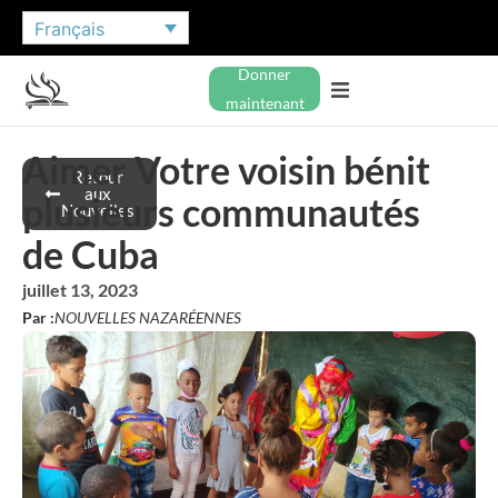
Français
Donner
maintenant
Aimer Votre voisin bénit
Retour
aux
plusieurs communautés
Nouvelles
de Cuba
juillet 13, 2023
Par :
NOUVELLES NAZARÉENNES