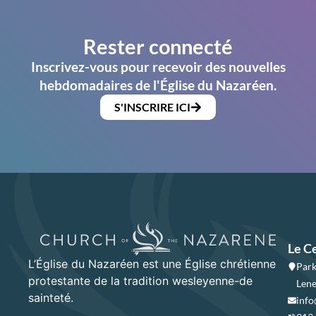
Rester connecté
Inscrivez-vous pour recevoir des nouvelles
hebdomadaires de l'Église du Nazaréen.
S'INSCRIRE ICI
Le C
L’Église du Nazaréen est une Église chrétienne
Park
protestante de la tradition wesleyenne-de
Lene
sainteté.
info