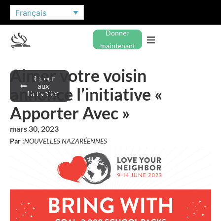
Français
Donner
maintenant
Aimer votre voisin
Retour
aux
annonce l’initiative «
Nouvelles
Apporter Avec »
mars 30, 2023
Par :
NOUVELLES NAZARÉENNES