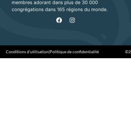
membres adorant dans plus de 30 000
congrégations dans 165 régions du monde.
Conditions d'utilisation
|
Politique de confidentialité
©20