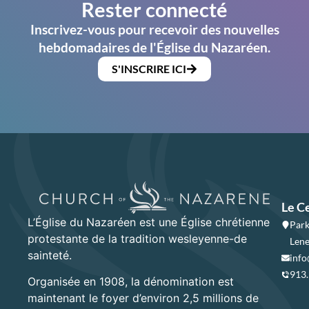
Rester connecté
Inscrivez-vous pour recevoir des nouvelles
hebdomadaires de l'Église du Nazaréen.
S'INSCRIRE ICI
Le C
L’Église du Nazaréen est une Église chrétienne
Park
protestante de la tradition wesleyenne-de
Lene
sainteté.
info
913
Organisée en 1908, la dénomination est
maintenant le foyer d’environ 2,5 millions de