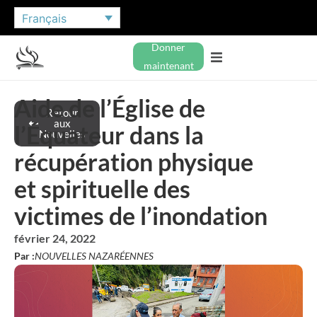
Français
Donner
maintenant
Aide de l’Église de
Retour
aux
l’Équateur dans la
Nouvelles
récupération physique
et spirituelle des
victimes de l’inondation
février 24, 2022
Par :
NOUVELLES NAZARÉENNES