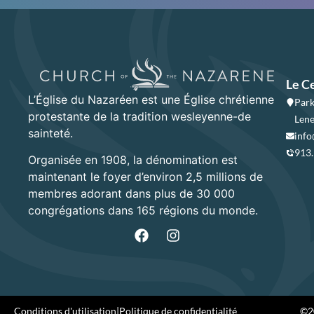
Le C
L’Église du Nazaréen est une Église chrétienne
Park
protestante de la tradition wesleyenne-de
Lene
sainteté.
info
913
Organisée en 1908, la dénomination est
maintenant le foyer d’environ 2,5 millions de
membres adorant dans plus de 30 000
congrégations dans 165 régions du monde.
Conditions d'utilisation
|
Politique de confidentialité
©20