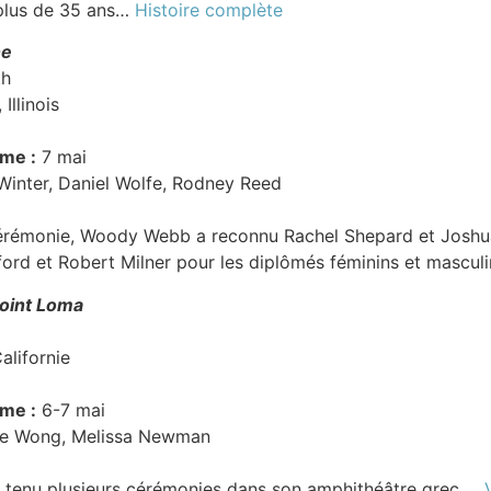
plus de 35 ans…
Histoire complète
ne
th
Illinois
ôme :
7 mai
inter, Daniel Wolfe, Rodney Reed
rémonie, Woody Webb a reconnu Rachel Shepard et Joshua 
ord et Robert Milner pour les diplômés féminins et mascul
oint Loma
alifornie
ôme :
6-7 mai
le Wong, Melissa Newman
 tenu plusieurs cérémonies dans son amphithéâtre grec …