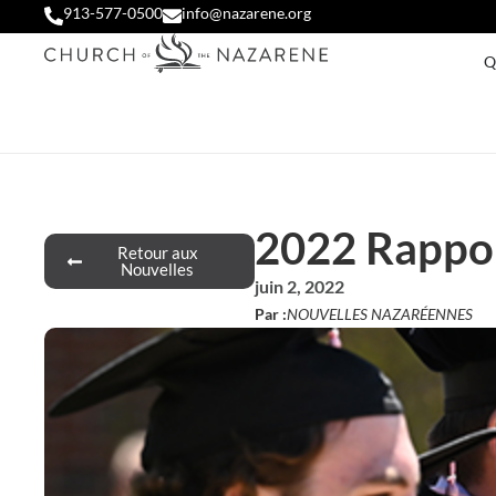
913-577-0500
info@nazarene.org
Q
2022 Rappor
Retour aux
Nouvelles
juin 2, 2022
Par :
NOUVELLES NAZARÉENNES