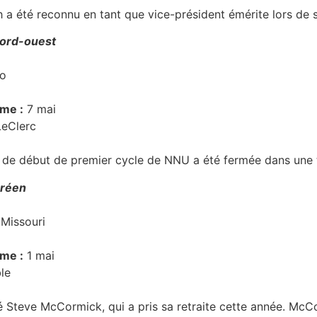
a été reconnu en tant que vice-président émérite lors de s
nord-ouest
o
ôme :
7 mai
eClerc
de début de premier cycle de NNU a été fermée dans une te
aréen
 Missouri
ôme :
1 mai
le
Steve McCormick, qui a pris sa retraite cette année. McCo