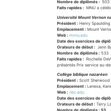
Nombre de diplômés :
503
Faits rapides :
MNU a célébré
Université Mount Vernon n
Président :
Henry Spaulding 
Emplacement :
Mount Verno
Web :
mvnu.edu
Date des exercices de dipl
Orateurs de début :
Jenn Ba
Nombre de diplômés :
533
Faits rapides :
Rochelle DeVr
présentés Prix service au-
Collège biblique nazaréen
Président :
Scott Sherwood
Emplacement :
Lenexa, Kan
Web :
nbc.edu
Date des exercices de dipl
Orateurs de début :
Terry L
Nombre de diplômés : 53