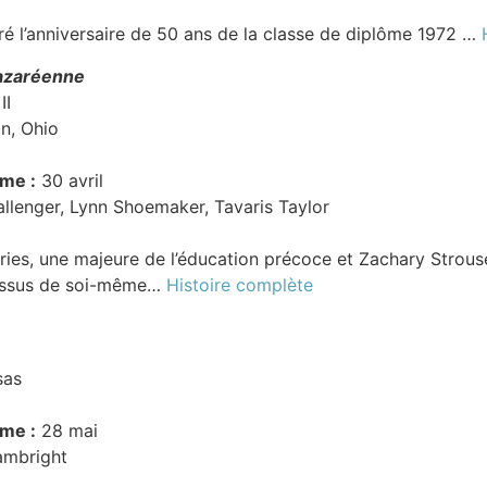
 l’anniversaire de 50 ans de la classe de diplôme 1972 …
azaréenne
II
n, Ohio
ôme :
30 avril
llenger, Lynn Shoemaker, Tavaris Taylor
ies, une majeure de l’éducation précoce et Zachary Strouse,
dessus de soi-même…
Histoire complète
sas
ôme :
28 mai
ambright