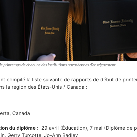
 de printemps de chacune des institutions nazaréennes d'enseignement
nt compilé la liste suivante de rapports de début de print
ns la région des États-Unis / Canada :
berta, Canada
tion du diplôme :
29 avril (Éducation), 7 mai (Diplôme de p
in, Gerry Turcotte, Jo-Ann Badley