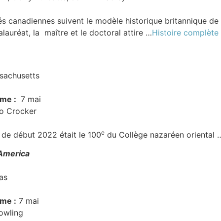
és canadiennes suivent le modèle historique britannique de 
auréat, la maître et le doctoral attire …
Histoire complète
sachusetts
ôme :
7 mai
o Crocker
e
de début 2022 était le 100
du Collège nazaréen oriental
America
as
ôme :
7 mai
owling