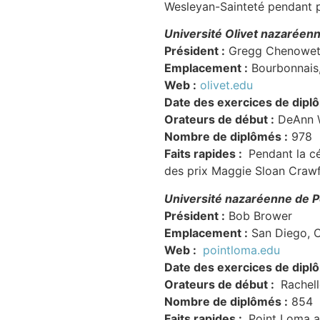
Wesleyan-Sainteté pendant 
Université Olivet nazaréen
Président :
Gregg Chenowe
Emplacement :
Bourbonnais, 
Web :
olivet.edu
Date des exercices de dipl
Orateurs de début :
DeAnn W
Nombre de diplômés :
978
Faits rapides :
Pendant la cé
des prix Maggie Sloan Crawf
Université nazaréenne de P
Président :
Bob Brower
Emplacement :
San Diego, C
Web :
pointloma.edu
Date des exercices de dipl
Orateurs de début :
Rachel
Nombre de diplômés :
854
Faits rapides :
Point Loma a