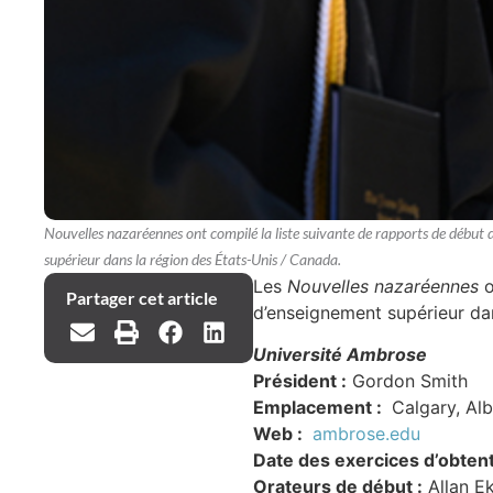
Nouvelles nazaréennes ont compilé la liste suivante de rapports de début
supérieur dans la région des États-Unis / Canada.
Les
Nouvelles nazaréennes
o
Partager cet article
d’enseignement supérieur da
Université Ambrose
Président :
Gordon Smith
Emplacement :
Calgary, Al
Web :
ambrose.edu
Date des exercices d’obten
Orateurs de début :
Allan Ek