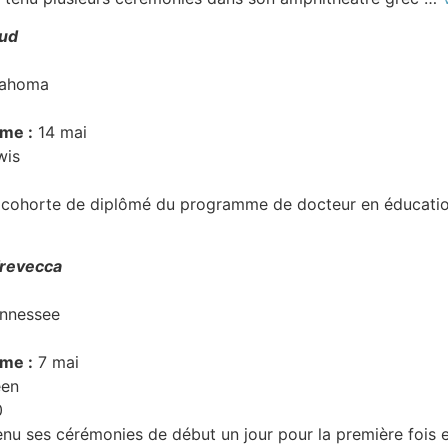
sud
lahoma
ôme :
14 mai
wis
cohorte de diplômé du programme de docteur en éducatio
Trevecca
ennessee
ôme :
7 mai
een
0
nu ses cérémonies de début un jour pour la première fois 