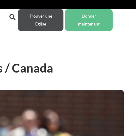
Trouver une
Donner
Église
maintenant
s / Canada