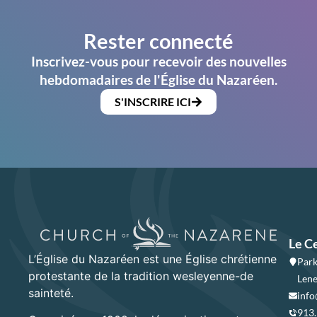
Rester connecté
Inscrivez-vous pour recevoir des nouvelles
hebdomadaires de l'Église du Nazaréen.
S'INSCRIRE ICI
Le C
L’Église du Nazaréen est une Église chrétienne
Park
protestante de la tradition wesleyenne-de
Lene
sainteté.
info
913