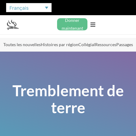
Français
Donner
maintenant
Toutes les nouvelles
Histoires par région
Collégial
Ressources
Passages
Tremblement de
terre