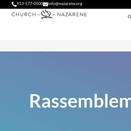
913-577-0500
info@nazarene.org
Q
Rassembleme