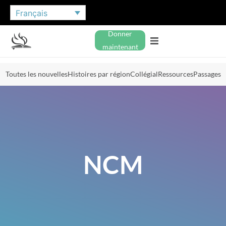
Français
Donner
maintenant
Toutes les nouvelles
Histoires par région
Collégial
Ressources
Passages
NCM