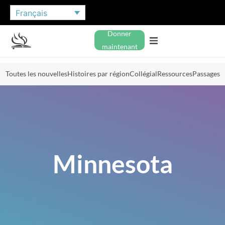
Français
Donner
maintenant
Toutes les nouvelles
Histoires par région
Collégial
Ressources
Passages
Minnesota