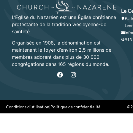
Le C
L’Église du Nazaréen est une Église chrétienne
Park
protestante de la tradition wesleyenne-de
Lene
sainteté.
info
913
Organisée en 1908, la dénomination est
maintenant le foyer d’environ 2,5 millions de
membres adorant dans plus de 30 000
congrégations dans 165 régions du monde.
Conditions d'utilisation
|
Politique de confidentialité
©20