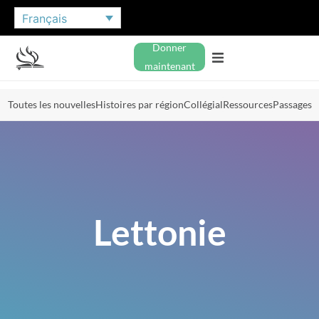
Français
Donner
maintenant
Toutes les nouvelles
Histoires par région
Collégial
Ressources
Passages
Lettonie