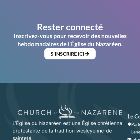
Rester connecté
Inscrivez-vous pour recevoir des nouvelles
hebdomadaires de l'Église du Nazaréen.
S'INSCRIRE ICI
Le C
L’Église du Nazaréen est une Église chrétienne
Park
protestante de la tradition wesleyenne-de
Lene
sainteté.
info