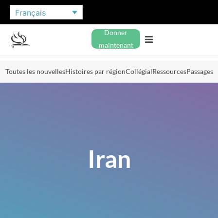
Français
Donner
maintenant
Toutes les nouvelles
Histoires par région
Collégial
Ressources
Passages
Iran