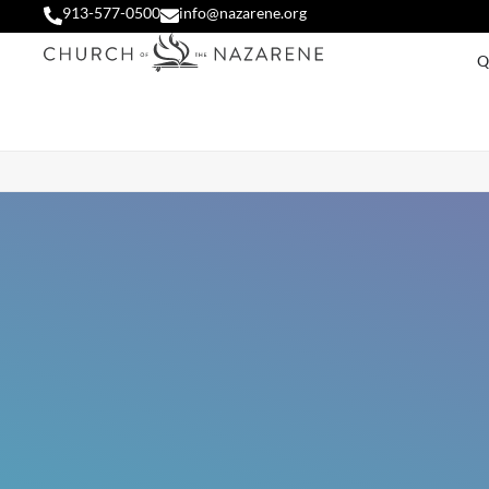
913-577-0500
info@nazarene.org
Q