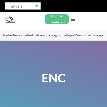
Français
Donner
maintenant
Toutes les nouvelles
Histoires par région
Collégial
Ressources
Passages
ENC