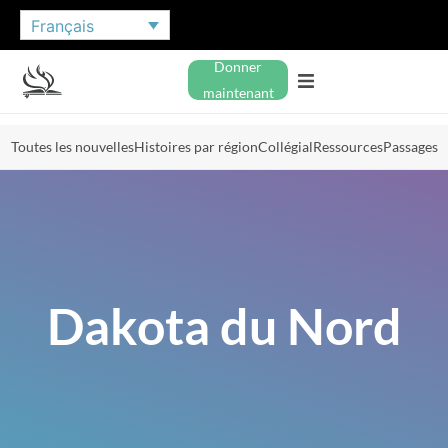
Français
Donner
maintenant
Toutes les nouvelles
Histoires par région
Collégial
Ressources
Passages
Dakota du Nord