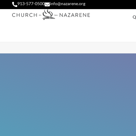
913-577-0500
info@nazarene.org
Q