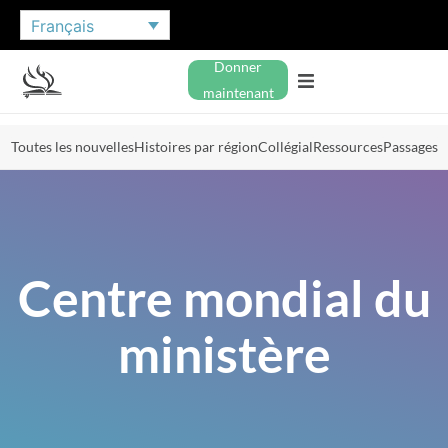
Français
Donner
maintenant
Toutes les nouvelles
Histoires par région
Collégial
Ressources
Passages
Centre mondial du
ministère