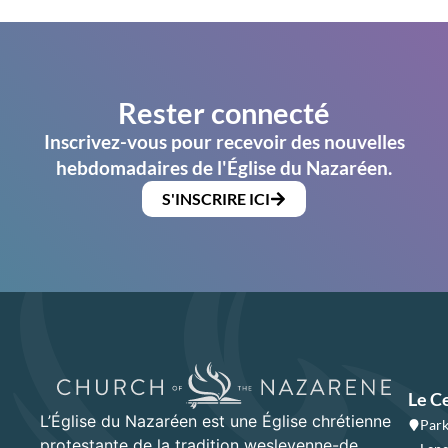
Rester connecté
Inscrivez-vous pour recevoir des nouvelles
hebdomadaires de l'Église du Nazaréen.
S'INSCRIRE ICI
Le C
L’Église du Nazaréen est une Église chrétienne
Park
protestante de la tradition wesleyenne-de