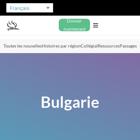
Français
Donner
maintenant
Toutes les nouvelles
Histoires par région
Collégial
Ressources
Passages
Bulgarie