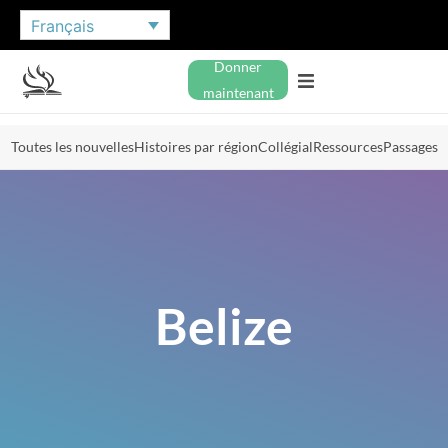
Français
Donner
maintenant
Toutes les nouvelles
Histoires par région
Collégial
Ressources
Passages
Belize