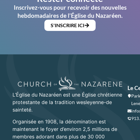
Inscrivez-vous pour recevoir des nouvelles
hebdomadaires de l'Église du Nazaréen.
S'INSCRIRE ICI
Le C
L’Église du Nazaréen est une Église chrétienne
Park
protestante de la tradition wesleyenne-de
Lene
sainteté.
info
913
Organisée en 1908, la dénomination est
maintenant le foyer d’environ 2,5 millions de
membres adorant dans plus de 30 000