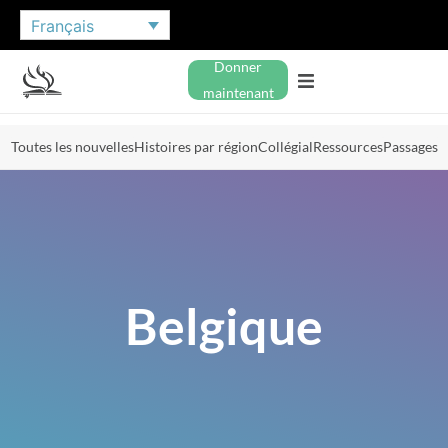
Français
Donner
maintenant
Toutes les nouvelles
Histoires par région
Collégial
Ressources
Passages
Belgique