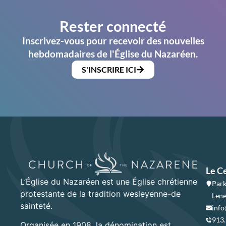
Rester connecté
Inscrivez-vous pour recevoir des nouvelles
hebdomadaires de l'Église du Nazaréen.
S'INSCRIRE ICI
Le C
L’Église du Nazaréen est une Église chrétienne
Park
protestante de la tradition wesleyenne-de
Lene
sainteté.
info
913
Organisée en 1908, la dénomination est