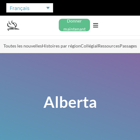
Français
Donner
maintenant
Toutes les nouvelles
Histoires par région
Collégial
Ressources
Passages
Alberta