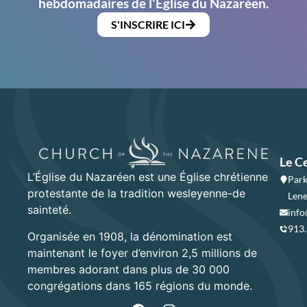
hebdomadaires de l'Église du Nazaréen.
S'INSCRIRE ICI
Le C
L’Église du Nazaréen est une Église chrétienne
Park
protestante de la tradition wesleyenne-de
Lene
sainteté.
info
913
Organisée en 1908, la dénomination est
maintenant le foyer d’environ 2,5 millions de
membres adorant dans plus de 30 000
congrégations dans 165 régions du monde.