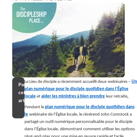
Le Lieu de disciple a récemment accueilli deux webinaires –
Un
Partager
plan numérique pour le disciple quotidien dans l’Église
cet
locale
et
aider les ministres à bien prendre
leur retraite
.
article
Pendant le
plan numérique pour le disciple quotidien dans
le
webinaire de l’Église locale, le révérend John Comstock a
partagé un outil numérique personnalisable pour le disciple
dans l’Église locale, démontrant comment utiliser les options
plug-and-play pour une mise en œuvre rapide et facile.