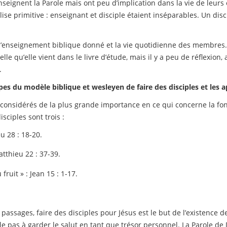
nseignent la Parole mais ont peu d’implication dans la vie de leurs
lise primitive : enseignant et disciple étaient inséparables. Un disc
e l’enseignement biblique donné et la vie quotidienne des membres
elle qu’elle vient dans le livre d’étude, mais il y a peu de réflexion,
.
es du modèle biblique et wesleyen de faire des disciples et les ap
considérés de la plus grande importance en ce qui concerne la fon
sciples sont trois :
 28 : 18-20.
thieu 22 : 37-39.
ruit » : Jean 15 : 1-17.
ssages, faire des disciples pour Jésus est le but de l’existence de 
pelle pas à garder le salut en tant que trésor personnel. La Parole