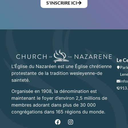
S'INSCRIRE ICI
Le C
L’Église du Nazaréen est une Église chrétienne
Park
protestante de la tradition wesleyenne-de
Lene
sainteté.
info
913
Organisée en 1908, la dénomination est
maintenant le foyer d’environ 2,5 millions de
membres adorant dans plus de 30 000
congrégations dans 165 régions du monde.