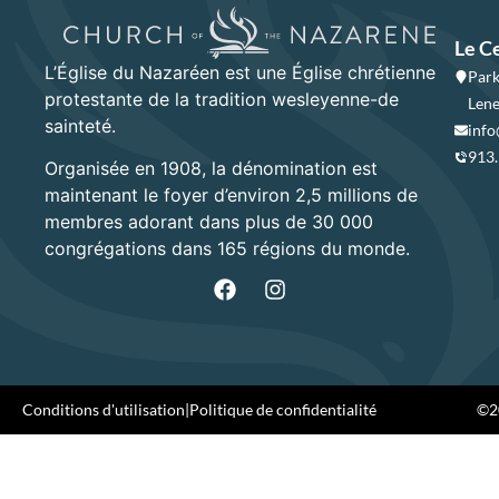
Le C
L’Église du Nazaréen est une Église chrétienne
Park
protestante de la tradition wesleyenne-de
Lene
sainteté.
info
913
Organisée en 1908, la dénomination est
maintenant le foyer d’environ 2,5 millions de
membres adorant dans plus de 30 000
congrégations dans 165 régions du monde.
Conditions d'utilisation
|
Politique de confidentialité
©20