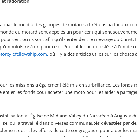
é et l’adoration.
ppartiennent à des groupes de motards chrétiens nationaux comme
e monde du motard sont appelés
un pour cent
qui sont
souvent mem
 pour cent où ils sont
afin qu’ils entendent le message du Christ. I
qu’on ministre à un pour cent
.
Pour aider au ministère à l’un de ce
torcylefellowship.com
,
où il y a des articles utiles sur les choses
pour les missions a également été mis en surbrillance. Les fond
entier les fonds pour acheter une moto pour les aider à partager 
ibilisation à l’Église de Midland Valley du Nazaréen à Augusta du
lise, qui a travaillé dans diverses communautés dévastées par des
galement décrit les efforts de cette congrégation pour aider les 