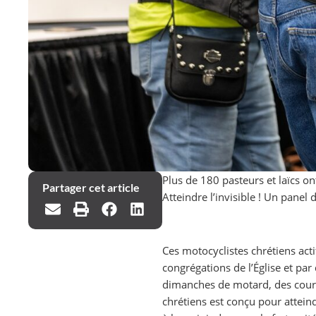
Plus de 180 pasteurs et laïcs on
Partager cet article
Atteindre l’invisible !
Un panel d
Ces motocyclistes chrétiens acti
congrégations de l’Église et par
dimanches de motard, des cours
chrétiens est conçu pour attein