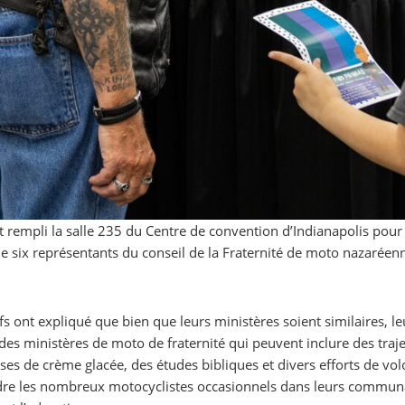
t rempli la salle 235 du Centre de convention d’Indianapolis pour l
e six représentants du conseil de la Fraternité de moto nazaréenne
fs ont expliqué que bien que leurs ministères soient similaires, le
 des ministères de moto de fraternité qui peuvent inclure des tra
es de crème glacée, des études bibliques et divers efforts de vo
dre les nombreux motocyclistes occasionnels dans leurs communaut