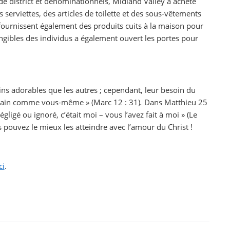
e district et dénominationnels, Midland Valley a acheté
erviettes, des articles de toilette et des sous-vêtements
 fournissent également des produits cuits à la maison pour
gibles des individus a également ouvert les portes pour
oins adorables que les autres ; cependant, leur besoin du
rochain comme vous-même »
(Marc 12 : 31)
.
Dans Matthieu 25
ligé ou ignoré, c’était moi – vous l’avez fait à moi » (Le
ouvez le mieux les atteindre avec l’amour du Christ !
ci
.