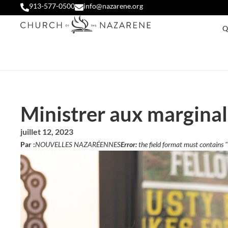
913-577-0500
info@nazarene.org
Q
Ministrer aux marginali
juillet 12, 2023
Par :
NOUVELLES NAZARÉENNES
Error:
the field format must contains 