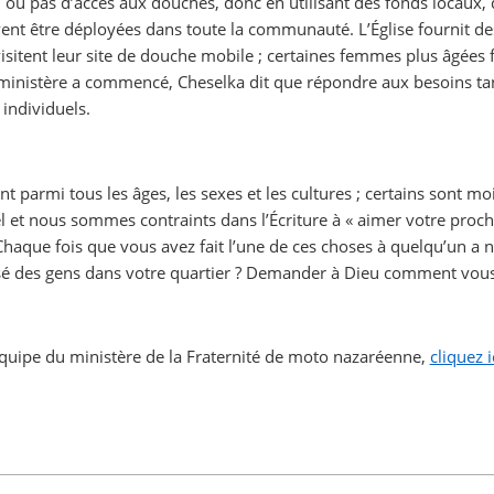
ou pas d’accès aux douches, donc en utilisant des fonds locaux, d
nt être déployées dans toute la communauté. L’Église fournit des s
visitent leur site de douche mobile ; certaines femmes plus âgées
ministère a commencé, Cheselka dit que répondre aux besoins tan
individuels.
t parmi tous les âges, les sexes et les cultures ; certains sont m
rsel et nous sommes contraints dans l’Écriture à « aimer votre p
Chaque fois que vous avez fait l’une de ces choses à quelqu’un a nég
sé
des gens dans votre quartier ? Demander à Dieu comment vous p
équipe du ministère de la Fraternité de moto nazaréenne,
cliquez i