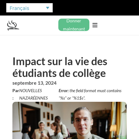
Français
Donner
maintenant
Impact sur la vie des
étudiants de collège
septembre 13, 2024
Par
NOUVELLES
Error:
the field format must contains
:
NAZARÉENNES
"%s" or "%1$s".