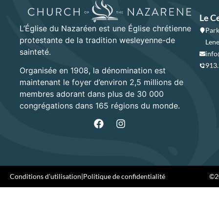
Le C
L’Église du Nazaréen est une Église chrétienne
Park
protestante de la tradition wesleyenne-de
Lene
sainteté.
info
913
Organisée en 1908, la dénomination est
maintenant le foyer d’environ 2,5 millions de
membres adorant dans plus de 30 000
congrégations dans 165 régions du monde.
Conditions d'utilisation
|
Politique de confidentialité
©20