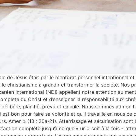
e de Jésus était par le mentorat personnel intentionnel et 
le christianisme à grandir et transformer la société. Nos 
azaréen international (NDI) appellent notre attention au men
omplète du Christ et d’enseigner la responsabilité aux chré
délibéré, planifié, prévu et calculé. Nous sommes admonités
est bon pour faire sa volonté et qu’il travaille en nous ce qu
urs. Amen » (13 : 20a-21). Atterrissage et sécurisation sont 
action complète jusqu’à ce que « un » soit à la fois « attra
é de manière opportune. Les nouveaux croyants ont besoin 