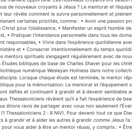
vous de nouveaux croyants à Jésus ? Le mentorat et l’équipe
 leur révèle comment le suivre personnellement et pleinemen
tenant certaines priorités, comme : • Avoir une passion pr
hrist pour l’obéissance, • Manifester un esprit humble de 
ist, • Pratiquer l’intendance personnelle dans tous les doma
t responsables, • Vivre dans l’expérience quotidienne avec l
inistère et • Consacrer intentionnellement du temps quotidi
les mentors spirituels s’engagent régulièrement avec de nou
s Études bibliques de base de Charles Shaver pour les chré
bibliothèque numérique Wesleyan Holiness dans notre collect
disciple. Lorsque chaque étude est terminée, le mentor rép
lique pour la mémorisation. Le mentorat et l’équipement son
sont défiés et continuent à grandir et à devenir semblable a
aux Thessaloniciens révèlent qu’il a fait l’expérience de bea
s étions ravis de partager avec vous non seulement l’Évan
 (1 Thessaloniciens 2 : 8 NIV). Pour devenir tout ce que Die
s à grandir et à aider les autres à grandir comme Jésus l’a 
pour vous aider à être un mentor réussi, y compris : • Être 