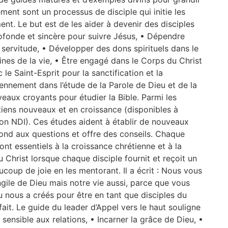
ment sont un processus de disciple qui initie les
t. Le but est de les aider à devenir des disciples
ofonde et sincère pour suivre Jésus, • Dépendre
servitude, • Développer des dons spirituels dans le
ines de la vie, • Être engagé dans le Corps du Christ
e Saint-Esprit pour la sanctification et la
ennement dans l’étude de la Parole de Dieu et de la
veaux croyants pour étudier la Bible. Parmi les
tiens nouveaux et en croissance (disponibles à
ion NDI). Ces études aident à établir de nouveaux
ond aux questions et offre des conseils. Chaque
t essentiels à la croissance chrétienne et à la
u Christ lorsque chaque disciple fournit et reçoit un
ucoup de joie en les mentorant. Il a écrit : Nous vous
gile de Dieu mais notre vie aussi, parce que vous
u nous a créés pour être en tant que disciples du
fait. Le guide du leader d’Appel vers le haut souligne
sensible aux relations, • Incarner la grâce de Dieu, •