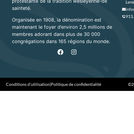
protestante de la tradition wesleyenne-de
Lene
sainteté.
info
913
Organisée en 1908, la dénomination est
maintenant le foyer d’environ 2,5 millions de
membres adorant dans plus de 30 000
congrégations dans 165 régions du monde.
Conditions d'utilisation
|
Politique de confidentialité
©20