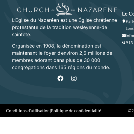
Le C
L’Église du Nazaréen est une Église chrétienne
Park
protestante de la tradition wesleyenne-de
Lene
sainteté.
info
913
Organisée en 1908, la dénomination est
maintenant le foyer d’environ 2,5 millions de
membres adorant dans plus de 30 000
congrégations dans 165 régions du monde.
Conditions d'utilisation
|
Politique de confidentialité
©20