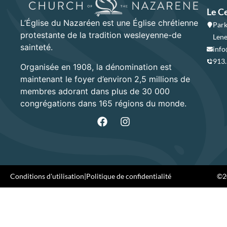
Le C
L’Église du Nazaréen est une Église chrétienne
Park
protestante de la tradition wesleyenne-de
Lene
sainteté.
info
913
Organisée en 1908, la dénomination est
maintenant le foyer d’environ 2,5 millions de
membres adorant dans plus de 30 000
congrégations dans 165 régions du monde.
Conditions d'utilisation
|
Politique de confidentialité
©20