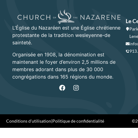
Le C
L’Église du Nazaréen est une Église chrétienne
Park
protestante de la tradition wesleyenne-de
Lene
sainteté.
info
913
Organisée en 1908, la dénomination est
maintenant le foyer d’environ 2,5 millions de
membres adorant dans plus de 30 000
congrégations dans 165 régions du monde.
Conditions d'utilisation
|
Politique de confidentialité
©20