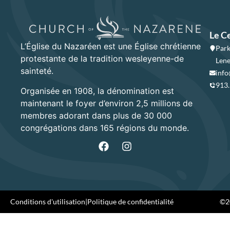
Le C
L’Église du Nazaréen est une Église chrétienne
Park
protestante de la tradition wesleyenne-de
Lene
sainteté.
info
913
Organisée en 1908, la dénomination est
maintenant le foyer d’environ 2,5 millions de
membres adorant dans plus de 30 000
congrégations dans 165 régions du monde.
Conditions d'utilisation
|
Politique de confidentialité
©20