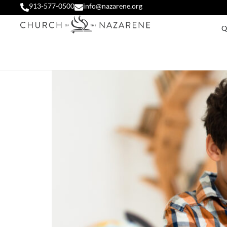
913-577-0500
info@nazarene.org
Q