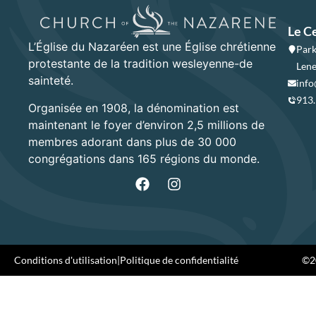
Le C
L’Église du Nazaréen est une Église chrétienne
Park
protestante de la tradition wesleyenne-de
Lene
sainteté.
info
913
Organisée en 1908, la dénomination est
maintenant le foyer d’environ 2,5 millions de
membres adorant dans plus de 30 000
congrégations dans 165 régions du monde.
Conditions d'utilisation
|
Politique de confidentialité
©20