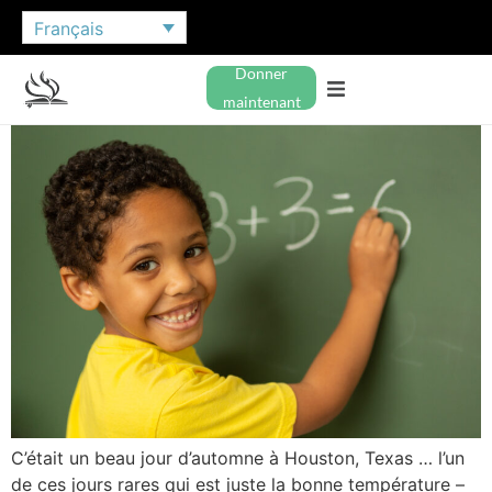
Français
Donner
maintenant
C’était un beau jour d’automne à Houston, Texas … l’un
de ces jours rares qui est juste la bonne température –