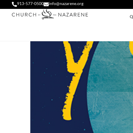
913-577-0500
info@nazarene.org
Q