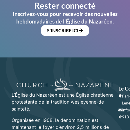
Rester connecté
Inscrivez-vous pour recevoir des nouvelles
hebdomadaires de l'Église du Nazaréen.
S'INSCRIRE ICI
Le C
L’Église du Nazaréen est une Église chrétienne
Park
protestante de la tradition wesleyenne-de
Lene
sainteté.
info
913
Organisée en 1908, la dénomination est
maintenant le foyer d’environ 2,5 millions de