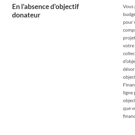
En l'absence d'objectif
Vous 
donateur
budge
pour 
compr
proje
votre 
collec
d’obj
désor
objec
Finan
ligne 
object
que v
financ