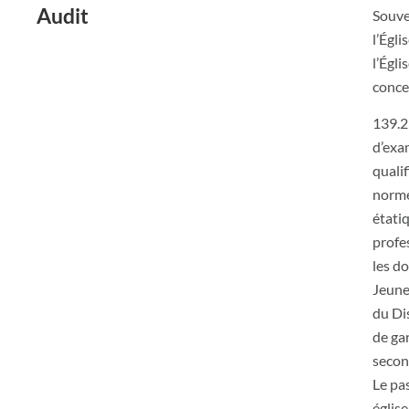
Audit
Souve
l’Égli
l’Égli
conce
139.2
d’exa
qualif
norme
étati
profe
les do
Jeune
du Di
de ga
second
Le pas
église