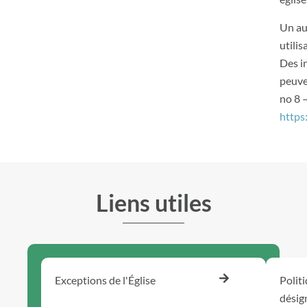
Un au
utilis
Des i
peuve
no 8 –
https
Liens utiles
Exceptions de l'Église
Polit
désig