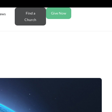
Find a
Give Now
ews
Church