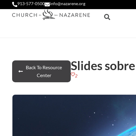
913-577-0500
info@nazarene.org
Slides sobr
Back To Resource
Center
2