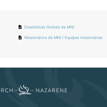
Estatísticas Globais da MNI
Missionários da MNI / Equipes missionárias