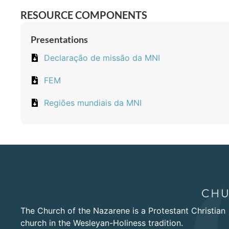
RESOURCE COMPONENTS
Presentations
Declaração de missão da MNI
FEM
Regiões mundiais da MNI
The Church of the Nazarene is a Protestant Christian
church in the Wesleyan-Holiness tradition.