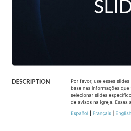
DESCRIPTION
Por favor, use esses slid
base nas informações que v
selecionar slides específ
de avisos na igreja. Essas
Español
|
Français
|
Englis