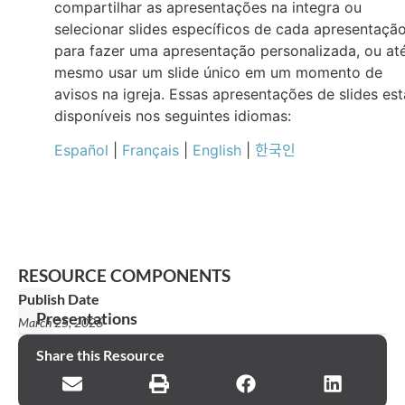
compartilhar as apresentações na integra ou
selecionar slides específicos de cada apresentaçã
para fazer uma apresentação personalizada, ou at
mesmo usar um slide único em um momento de
avisos na igreja. Essas apresentações de slides es
disponíveis nos seguintes idiomas:
Español
|
Français
|
English
|
한국인
RESOURCE COMPONENTS
Publish Date
Presentations
March 25, 2026
Declaração
Share this Resource
de
missão