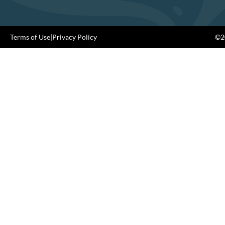
Terms of Use
|
Privacy Policy
©20