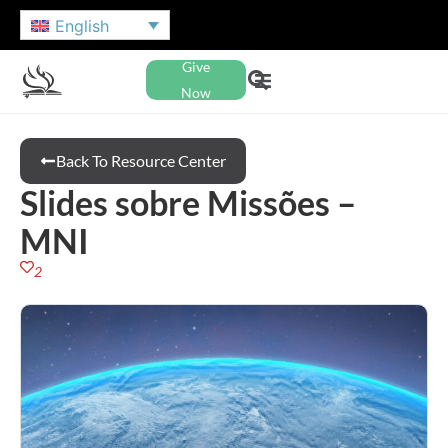
English
Give
Now
Back To Resource Center
Slides sobre Missões –
MNI
2